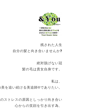
残された人生
自分の髪と向き合いませんか❓
絶対脱げない冠
髪の毛は貴女自身です。
私は、
の美を追い続ける美追師®️でありたい。
女のストレスの原因としっかり向き合い
心からの笑顔を引き出す為、