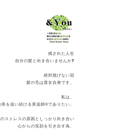
残された人生
自分の髪と向き合いませんか❓
絶対脱げない冠
髪の毛は貴女自身です。
私は、
の美を追い続ける美追師®️でありたい。
女のストレスの原因としっかり向き合い
心からの笑顔を引き出す為、