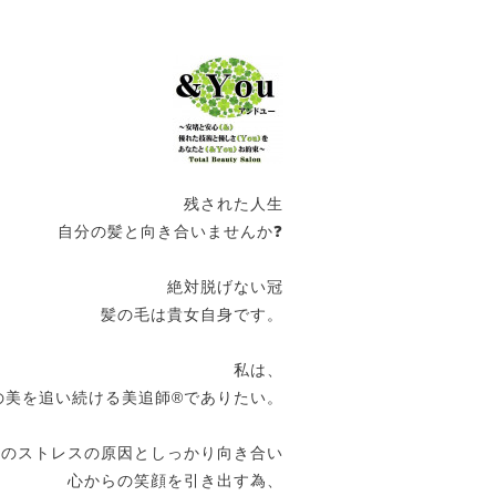
残された人生
自分の髪と向き合いませんか❓
絶対脱げない冠
髪の毛は貴女自身です。
私は、
の美を追い続ける美追師®️でありたい。
女のストレスの原因としっかり向き合い
心からの笑顔を引き出す為、