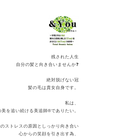
残された人生
自分の髪と向き合いませんか❓
絶対脱げない冠
髪の毛は貴女自身です。
私は、
の美を追い続ける美追師®️でありたい。
女のストレスの原因としっかり向き合い
心からの笑顔を引き出す為、