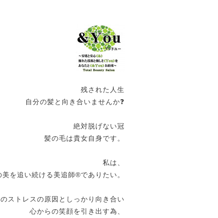
残された人生
自分の髪と向き合いませんか❓
絶対脱げない冠
髪の毛は貴女自身です。
私は、
の美を追い続ける美追師®️でありたい。
女のストレスの原因としっかり向き合い
心からの笑顔を引き出す為、