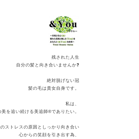
残された人生
自分の髪と向き合いませんか❓
絶対脱げない冠
髪の毛は貴女自身です。
私は、
の美を追い続ける美追師®️でありたい。
女のストレスの原因としっかり向き合い
心からの笑顔を引き出す為、