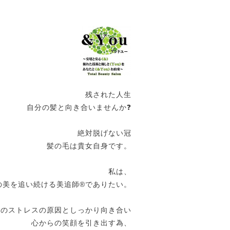
残された人生
自分の髪と向き合いませんか❓
絶対脱げない冠
髪の毛は貴女自身です。
私は、
の美を追い続ける美追師®️でありたい。
女のストレスの原因としっかり向き合い
心からの笑顔を引き出す為、