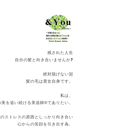
残された人生
自分の髪と向き合いませんか❓
絶対脱げない冠
髪の毛は貴女自身です。
私は、
の美を追い続ける美追師®️でありたい。
女のストレスの原因としっかり向き合い
心からの笑顔を引き出す為、