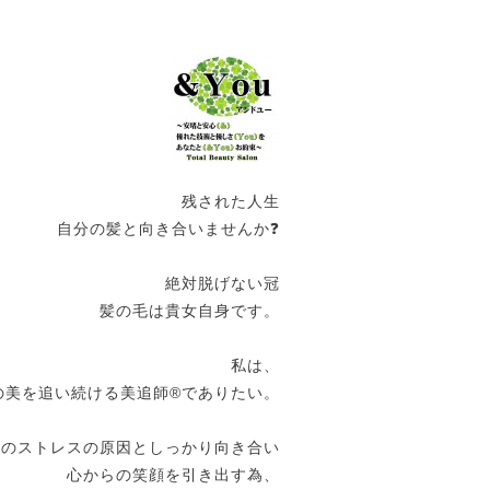
残された人生
自分の髪と向き合いませんか❓
絶対脱げない冠
髪の毛は貴女自身です。
私は、
の美を追い続ける美追師®️でありたい。
女のストレスの原因としっかり向き合い
心からの笑顔を引き出す為、