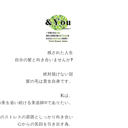
残された人生
自分の髪と向き合いませんか❓
絶対脱げない冠
髪の毛は貴女自身です。
私は、
の美を追い続ける美追師®️でありたい。
女のストレスの原因としっかり向き合い
心からの笑顔を引き出す為、