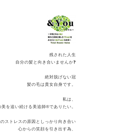
残された人生
自分の髪と向き合いませんか❓
絶対脱げない冠
髪の毛は貴女自身です。
私は、
の美を追い続ける美追師®️でありたい。
女のストレスの原因としっかり向き合い
心からの笑顔を引き出す為、