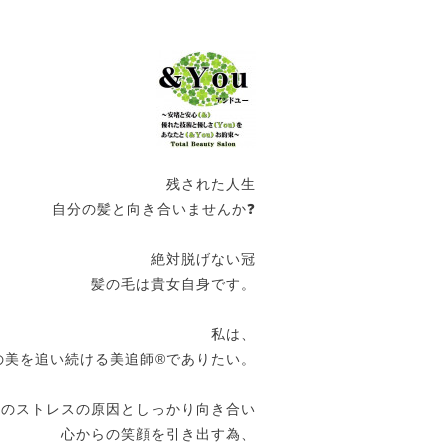
残された人生
自分の髪と向き合いませんか❓
絶対脱げない冠
髪の毛は貴女自身です。
私は、
の美を追い続ける美追師®️でありたい。
女のストレスの原因としっかり向き合い
心からの笑顔を引き出す為、