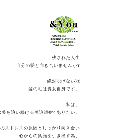
残された人生
自分の髪と向き合いませんか❓
絶対脱げない冠
髪の毛は貴女自身です。
私は、
の美を追い続ける美追師®️でありたい。
女のストレスの原因としっかり向き合い
心からの笑顔を引き出す為、