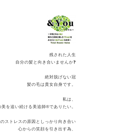
残された人生
自分の髪と向き合いませんか❓
絶対脱げない冠
髪の毛は貴女自身です。
私は、
の美を追い続ける美追師®️でありたい。
女のストレスの原因としっかり向き合い
心からの笑顔を引き出す為、