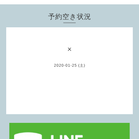
予約空き状況
×
2020-01-25 (土)