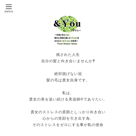
残された人生
自分の髪と向き合いませんか❓
絶対脱げない冠
髪の毛は貴女自身です。
私は、
貴女の美を追い続ける美追師®️でありたい。
貴女のストレスの原因としっかり向き合い
心からの笑顔を引き出す為、
そのストレスをゼロにする事が私の使命