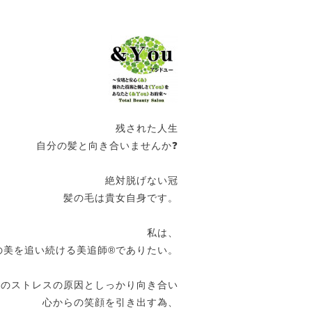
残された人生
自分の髪と向き合いませんか❓
絶対脱げない冠
髪の毛は貴女自身です。
私は、
の美を追い続ける美追師®️でありたい。
女のストレスの原因としっかり向き合い
心からの笑顔を引き出す為、