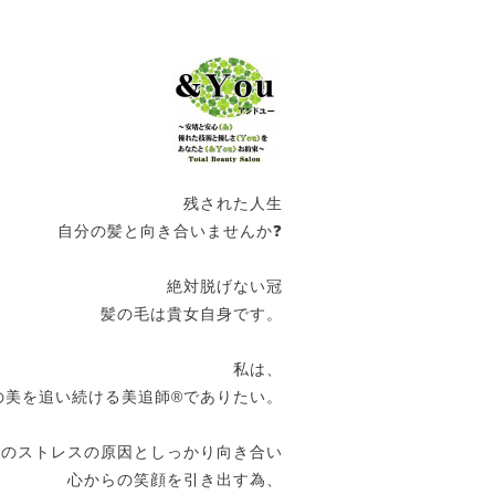
残された人生
自分の髪と向き合いませんか❓
絶対脱げない冠
髪の毛は貴女自身です。
私は、
の美を追い続ける美追師®️でありたい。
女のストレスの原因としっかり向き合い
心からの笑顔を引き出す為、