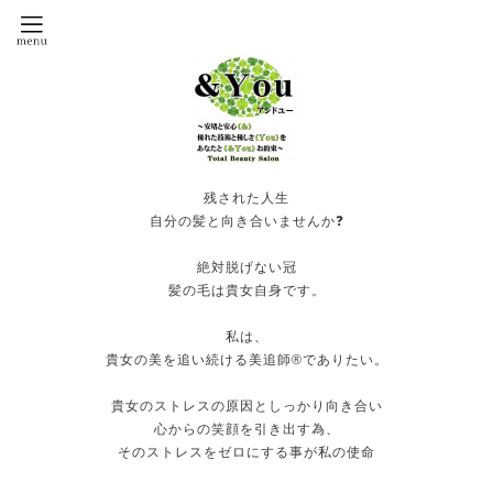
残された人生
自分の髪と向き合いませんか❓
絶対脱げない冠
髪の毛は貴女自身です。
私は、
貴女の美を追い続ける美追師®️でありたい。
貴女のストレスの原因としっかり向き合い
心からの笑顔を引き出す為、
そのストレスをゼロにする事が私の使命