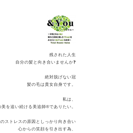
残された人生
自分の髪と向き合いませんか❓
絶対脱げない冠
髪の毛は貴女自身です。
私は、
の美を追い続ける美追師®️でありたい。
女のストレスの原因としっかり向き合い
心からの笑顔を引き出す為、