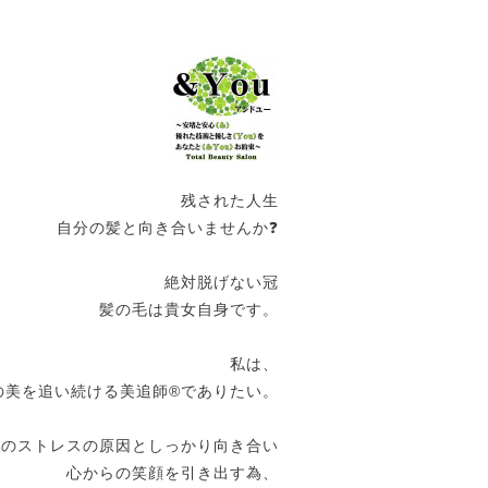
残された人生
自分の髪と向き合いませんか❓
絶対脱げない冠
髪の毛は貴女自身です。
私は、
の美を追い続ける美追師®️でありたい。
女のストレスの原因としっかり向き合い
心からの笑顔を引き出す為、