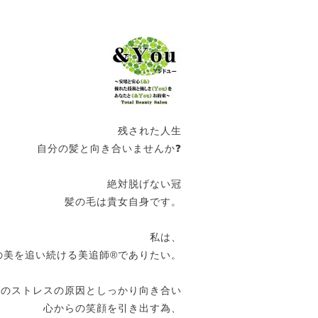
残された人生
自分の髪と向き合いませんか❓
絶対脱げない冠
髪の毛は貴女自身です。
私は、
の美を追い続ける美追師®️でありたい。
女のストレスの原因としっかり向き合い
心からの笑顔を引き出す為、