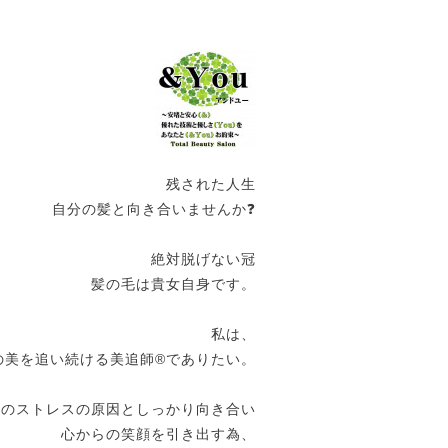
残された人生
自分の髪と向き合いませんか❓
絶対脱げない冠
髪の毛は貴女自身です。
私は、
の美を追い続ける美追師®️でありたい。
女のストレスの原因としっかり向き合い
心からの笑顔を引き出す為、