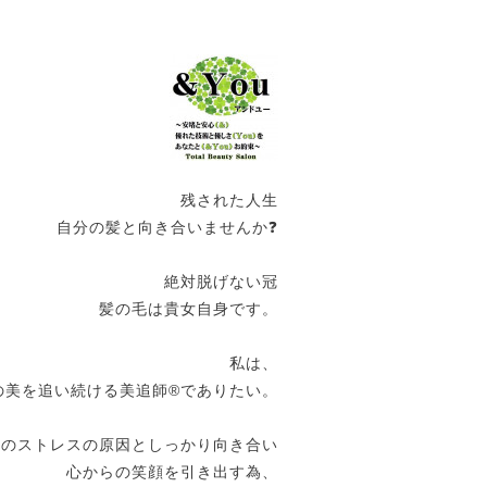
残された人生
自分の髪と向き合いませんか❓
絶対脱げない冠
髪の毛は貴女自身です。
私は、
の美を追い続ける美追師®️でありたい。
女のストレスの原因としっかり向き合い
心からの笑顔を引き出す為、