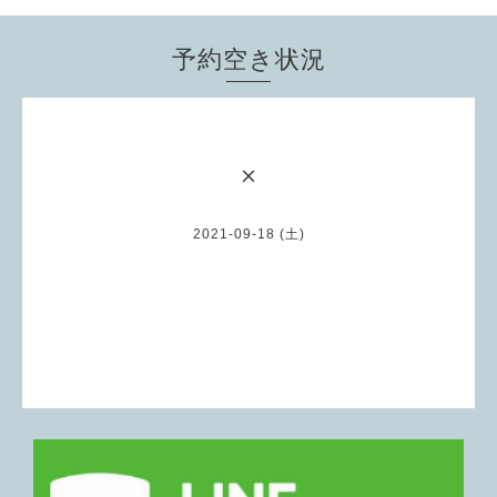
予約空き状況
×
2021-09-18 (土)