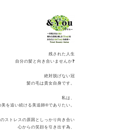
残された人生
自分の髪と向き合いませんか❓
絶対脱げない冠
髪の毛は貴女自身です。
私は、
の美を追い続ける美追師®️でありたい。
女のストレスの原因としっかり向き合い
心からの笑顔を引き出す為、