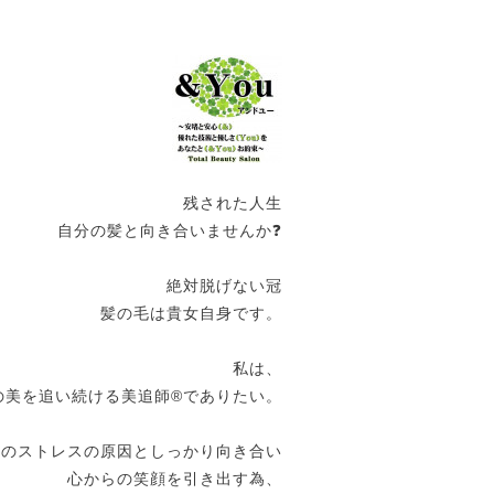
残された人生
自分の髪と向き合いませんか❓
絶対脱げない冠
髪の毛は貴女自身です。
私は、
の美を追い続ける美追師®️でありたい。
女のストレスの原因としっかり向き合い
心からの笑顔を引き出す為、