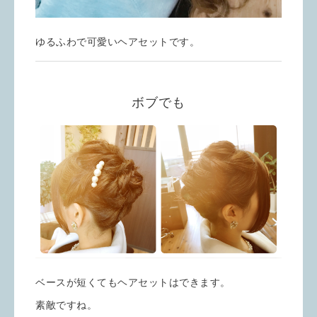
ゆるふわで可愛いヘアセットです。
ボブでも
ベースが短くてもヘアセットはできます。
素敵ですね。