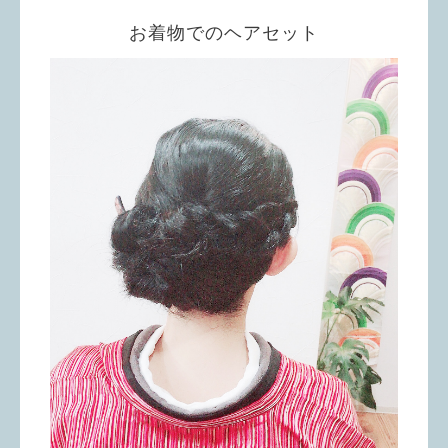
お着物でのヘアセット