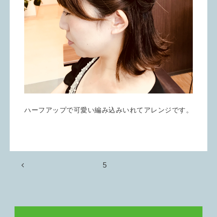
ハーフアップで可愛い編み込みいれてアレンジです。
5