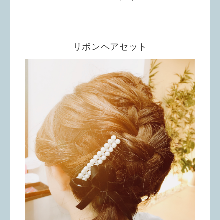
リボンヘアセット